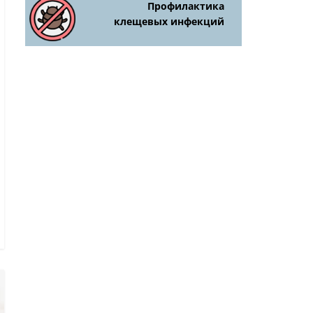
Профилактика
клещевых инфекций