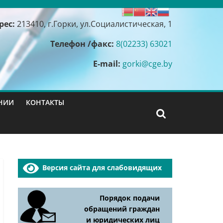
рес:
213410, г.Горки, ул.Социалистическая, 1
Телефон /факс:
8(02233) 63021
E-mail:
gorki@cge.by
НИИ
КОНТАКТЫ
Версия сайта для слабовидящих
Порядок подачи
обращений граждан
и юридических лиц