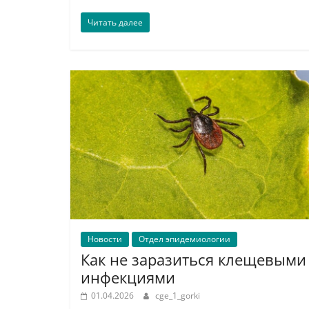
Читать далее
Новости
Отдел эпидемиологии
Как не заразиться клещевыми
инфекциями
01.04.2026
cge_1_gorki