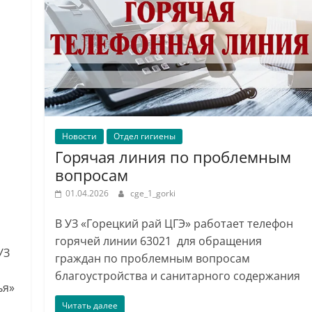
Новости
Отдел гигиены
Горячая линия по проблемным
вопросам
01.04.2026
cge_1_gorki
В УЗ «Горецкий рай ЦГЭ» работает телефон
горячей линии 63021 для обращения
УЗ
граждан по проблемным вопросам
благоустройства и санитарного содержания
ья»
Читать далее