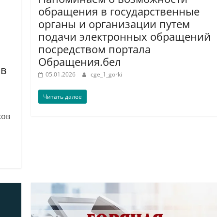
обращения в государственные
органы и организации путем
подачи электронных обращений
посредством портала
Обращения.бел
ов
05.01.2026
cge_1_gorki
Читать далее
ков