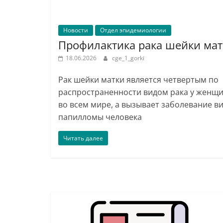
Новости
Отдел эпидемиологии
Профилактика рака шейки мат
18.06.2026
cge_1_gorki
Рак шейки матки является четвертым по
распространенности видом рака у женщ
во всем мире, а вызывает заболевание в
папилломы человека
Читать далее