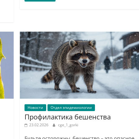
Новости
Отдел эпидемиологии
Профилактика бешенства
23.02.2026
cge_1_gorki
Будьте осторожны, бешенство – это опасное